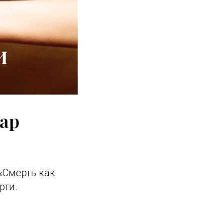
нар
«Смерть как
рти.