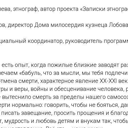
лева, этнограф, автор проекта «Записки этногр
ков, директор Дома милосердия кузнеца Лобов
социальный координатор, руководитель програ
 есть опыт, когда пожилые близкие заводят ра
вечаем «бабуль, что за мысли, мы тебя подлечи
отмена смерти, характерное явление XX-XXI век
ры и веры, войны и обесценивание человека, 
 вытеснило смерть за пределы нашего самосо
ерти нормально: говорить, чтобы не бояться, да
 писать завещание, просить прощения и благод
, мудрость и любовь детям и внукам так, чтоб