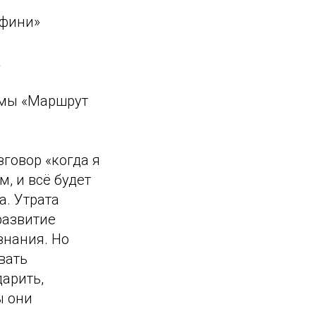
афини»
а
ммы «Маршрут
зговор «когда я
м, и всё будет
а. Утрата
развитие
знания. Но
вать
арить,
ы они