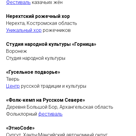
Фестиваль
казачьих жён
Нерехтский рожечный хор
Нерехта, Костромская область
Уникальный хор
рожечников
Студия народной культуры «Горница»
Воронеж
Студия народной культуры
«Гусельное подворье»
Тверь
Центр
русской традиции и культуры
«Фолк-кемп на Русском Севере»
Деревня Большой Бор, Архангельская область
Фольклорный
фестиваль
«ЭтноCode»
Сургут, Ханты-Мансийский автономный округ