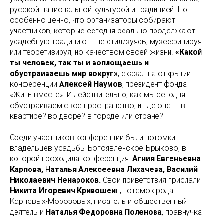
русской национальной культурой и традицией. Но
особенно ценно, что организаторы собирают
участников, которые сегодня реально продолжают
усадебную традицию — не стилизуясь, музеефицируя
или теоретизируя, но качеством своей жизни.
«Какой
ты человек, так ты и воплощаешь и
обустраиваешь мир вокруг»
, сказал на открытии
конференции
Алексей Наумов
, президент фонда
«Жить вместе». И действительно, как мы сегодня
обустраиваем свое пространство, и где оно — в
квартире? во дворе? в городе или стране?
Среди участников конференции были потомки
владельцев усадьбы Богоявленское-Брыково, в
которой проходила конференция:
Агния Евгеньевна
Карпова, Наталья Алексеевна Лихачева, Василий
Николаевич Ненароков.
Свои приветствия прислали
Никита Игоревич Кривошеи
н, потомок рода
Карповых-Морозовых, писатель и общественный
деятель и
Наталья Федоровна Поленова
, правнучка