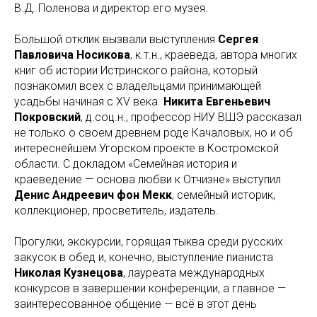
В.Д. Поленова и директор его музея.
Большой отклик вызвали выступления
Сергея
Павловича Носикова
, к.т.н., краеведа, автора многих
книг об истории Истринского района, который
познакомил всех с владельцами принимающей
усадьбы начиная с XV века.
Никита Евгеньевич
Покровский
, д.соц.н., профессор НИУ ВШЭ рассказал
не только о своем древнем роде Качаловых, но и об
интереснейшем Угорском проекте в Костромской
области. С докладом «Семейная история и
краеведение — основа любви к Отчизне» выступил
Денис Андреевич фон Мекк
, семейный историк,
коллекционер, просветитель, издатель.
Прогулки, экскурсии, горящая тыква среди русских
закусок в обед и, конечно, выступление пианиста
Николая Кузнецова
, лауреата международных
конкурсов в завершении конференции, а главное —
заинтересованное общение — всё в этот день