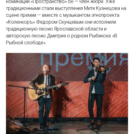
номинации «Пространство» он — член жюри. Уже
традиционными стали выступления Мити Кузнецова на
сцене премии — вместе с музыкантом этнопроекта
«Коленкоръ» Федором Скунцевым они исполнили
традиционную песню Ярославской области и
авторскую песню Дмитрия о родном Рыбинске «В
Рыбной слободе».