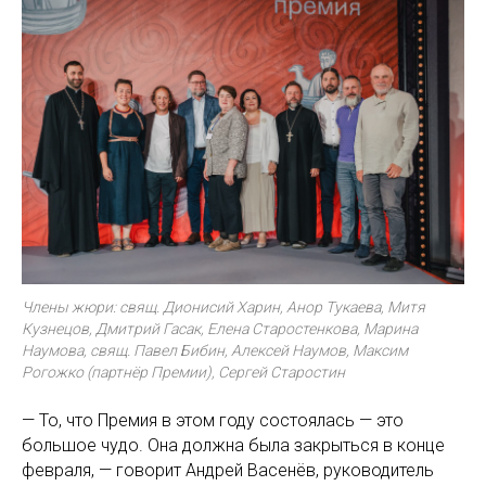
Члены жюри: свящ. Дионисий Харин, Анор Тукаева, Митя
Кузнецов, Дмитрий Гасак, Елена Старостенкова, Марина
Наумова, свящ. Павел Бибин, Алексей Наумов, Максим
Рогожко (партнёр Премии), Сергей Старостин
— То, что Премия в этом году состоялась — это
большое чудо. Она должна была закрыться в конце
февраля, — говорит Андрей Васенёв, руководитель