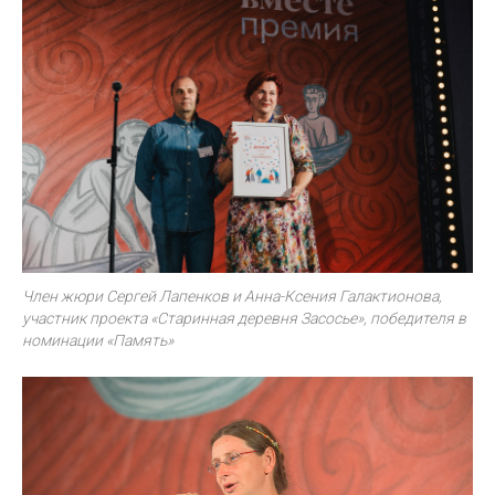
Член жюри Сергей Лапенков и Анна-Ксения Галактионова,
участник проекта «Старинная деревня Засосье», победителя в
номинации «Память»